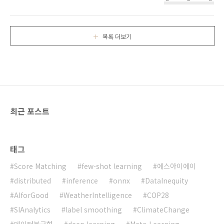
적어보도록 하겠습니다. 위성 영상의 파라미터
오면, 센서 내부에서 감지된 빛의 밝기가 하나의
중 가장 중요하다고 볼 수 있는 resolution은 아
픽셀로 저장되며 각각의 독립적인 밝기 값을 가
래와 같이 네 가지로 정의될 수 있습니다.
진 픽셀들이 조합되어 연속적인 명암을 가진 하
Spatial Resolution (공간 해상도) Spectral
나의 영상으로 구성됩니다. 이렇게 획득된 자료
목록 더보기
Resolution (분광 해상도) Temporal
는 일반 사진과 달..
Resolution (시간 해상도) Radiometric
Resolution (방사 해상도) Spatial
resoution(공간 해상도)은 쉽게 말해 얼마나 작
고 가까이 있는 물체까지 자세하게 관측할 수 있
는가를 나타내는 지표입니다. 이는 센서의 특성
과 위성에서 물체까지의 거리에 따라 결정됩니
최근 포스트
다. 공간 해상도는..
태그
Score Matching
few-shot learning
에스아이에이
distributed
inference
onnx
DataInequity
AIforGood
WeatherIntelligence
COP28
SIAnalytics
label smoothing
ClimateChange