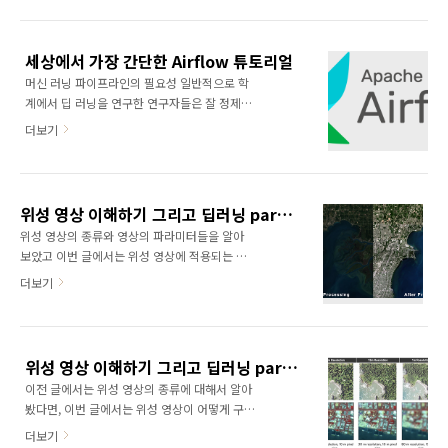
SpaceNet 7: The Multi-Temporal Urban
습니다.) 인턴 기간이 서로에게 의미있는 시간이
Development Challenge SpaceNet은 지리
되기 위해 일정한 학습 기간 후 실제 업무 중 인
정보와 관련된 AI 응용 연구를 하는 비영리 기관
턴 분들이 원하는 것을 선택하여 일을 하였고, 얼
세상에서 가장 간단한 Airflow 튜토리얼
입니다. 특히 값비싼 위성영상 데이터, 어노테이
마 전 인..
머신 러닝 파이프라인의 필요성 일반적으로 학
션과 관련해 다양한 오픈소스 데이터셋 공개 및
계에서 딥 러닝을 연구한 연구자들은 잘 정제되
경진대회 개최를 하고 있어 위성영상을 활용하
어 있는 벤치마크 데이터셋에서 명확한 평가 지
고 싶은 연구자, 개발자들에게 많은 각광을 받고
더보기
표를 갖고, 성능을 향상시키기 위한 모델 개선을
있습니다. 목표 이번 SpaceNet7은 Multi-
고민하는 데에 익숙합니다. 하지만 이러한 연구
Temporal Urban Development Challenge
자들이 현실의 문제를 해결하기 위해 Wild
로..
Environment에 발을 내딛으면 여러 종류의 애
위성 영상 이해하기 그리고 딥러닝 part 3.
로사항에 직면합니다. 정제되어 있는 데이터셋
위성 영상의 종류와 영상의 파라미터들을 알아
은 없으며, 주기적으로 라벨이 수정되거나 새로
보았고 이번 글에서는 위성 영상에 적용되는 전
운 데이터가 끊임 없이 계속 쌓입니다. 그때마다
처리 과정에 대해 알아보겠습니다. 위성 영상은
더보기
새로 학습 데이터셋을 구성해야 하며, 평가 데이
일반 카메라로 찍은 영상과 달리, 사람의 눈으로
터셋 또한 주기적으로 업데이트해야 할 것입니
인지할 수 있는 가시광선 파장 영역뿐만 아니라,
다. 또한, 좀 더 유저 경험을 고려한 새로운 평가
적외선 영역, 마이크로파 영역 등 다양한 파장 영
지표를 개발해야 하며, 때로는 단일 모델만 사용
역의 영상을 얻을 수 있습니다. 일반적으로 흔히
하는 게 아니라 여러 개의 모델과 연동하기 위해
위성 영상 이해하기 그리고 딥러닝 part 2.
볼 수 있는 위성 영상은 정사각형 형태의 grid로
각각의 모델을 위한..
이전 글에서는 위성 영상의 종류에 대해서 알아
이루어져 있으며 영상 자체의 위쪽이 북쪽을 가
봤다면, 이번 글에서는 위성 영상이 어떻게 구성
리키는 방향으로 정렬되어 있습니다. 지표에서
되며 어떤 기준으로 영상의 품질을 확인하는지
반사된 태양에너지가 위성의 관측 센서로 들어
더보기