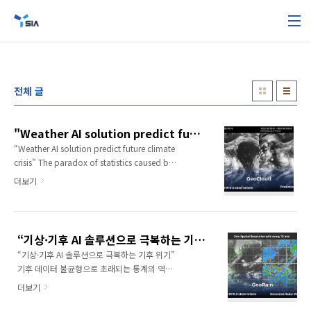
본문 바로가기
전체 글
"Weather AI solution predict future climate crisis"
“Weather AI solution predict future climate
crisis” The paradox of statistics caused by
climate data imbalances finds its solution
더보기
in satellite imagery and SI Analytics AI
solution. “There is little lie, big lie, and
statistics. So, statistic doesn’t help when it
comes to non-stationary data series. And
“기상·기후 AI 솔루션으로 극복하는 기후 위기”
in climatology it has always been a
“기상·기후 AI 솔루션으로 극복하는 기후 위기”
problem of attributing extreme events, is it
기후 데이터 불균형으로 초래되는 통계의 역설.
because of t..
위성영상과 에스아이에이의 AI 솔루션이 그 해답
더보기
을 제시한다. “There is little lie, big lie, and
statistics. So, statistic doesn’t help when it