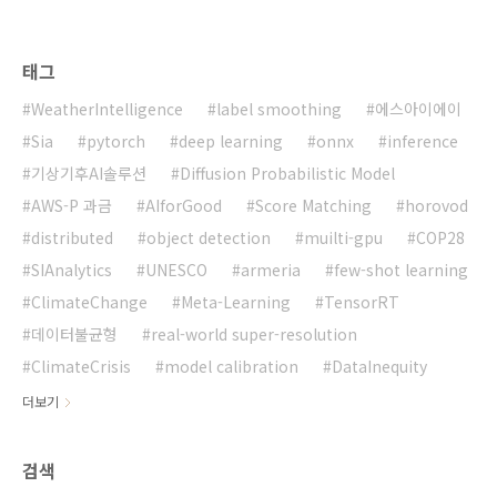
글에서 주로 다룰 논문은 아래와 같습니다.
Gener..
태그
WeatherIntelligence
label smoothing
에스아이에이
Sia
pytorch
deep learning
onnx
inference
기상기후AI솔루션
Diffusion Probabilistic Model
AWS-P 과금
AIforGood
Score Matching
horovod
distributed
object detection
muilti-gpu
COP28
SIAnalytics
UNESCO
armeria
few-shot learning
ClimateChange
Meta-Learning
TensorRT
데이터불균형
real-world super-resolution
ClimateCrisis
model calibration
DataInequity
더보기
검색